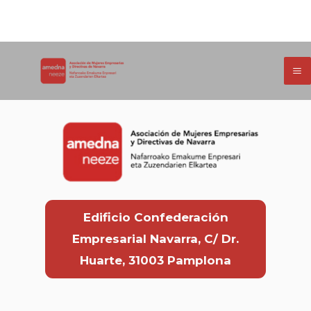
Ir
¡Ups! No hay boletines que mostrar.
al
contenido
Edificio Confederación
Empresarial Navarra, C/ Dr.
Huarte, 31003 Pamplona