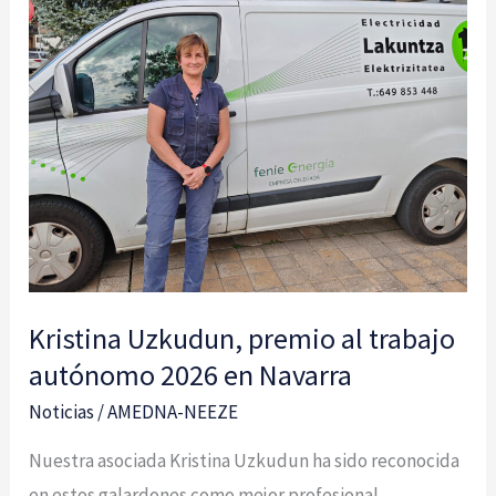
Uzkudun,
premio
al
trabajo
autónomo
2026
en
Navarra
Kristina Uzkudun, premio al trabajo
autónomo 2026 en Navarra
Noticias
/
AMEDNA-NEEZE
Nuestra asociada Kristina Uzkudun ha sido reconocida
en estos galardones como mejor profesional