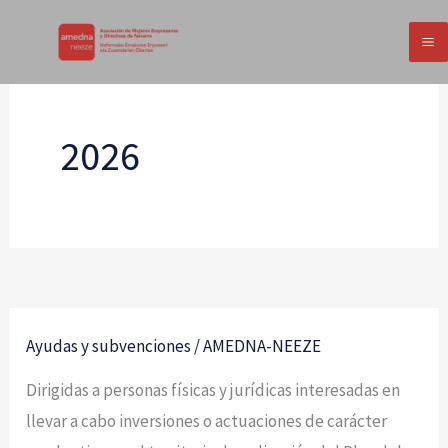
Ir
al
contenido
2026
Ayudas y subvenciones
/
AMEDNA-NEEZE
Ayudas
a
Dirigidas a personas físicas y jurídicas interesadas en
la
llevar a cabo inversiones o actuaciones de carácter
inversión