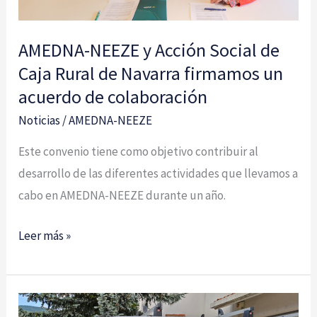
de
Navarra
AMEDNA-NEEZE y Acción Social de
firmamos
Caja Rural de Navarra firmamos un
un
acuerdo de colaboración
acuerdo
Noticias
/
AMEDNA-NEEZE
de
colaboración
Este convenio tiene como objetivo contribuir al
desarrollo de las diferentes actividades que llevamos a
cabo en AMEDNA-NEEZE durante un año.
Leer más »
Kristina