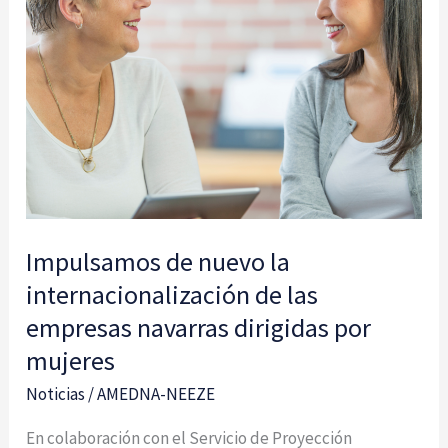
nuevo
la
internacionalización
de
las
empresas
navarras
dirigidas
Impulsamos de nuevo la
por
internacionalización de las
mujeres
empresas navarras dirigidas por
mujeres
Noticias
/
AMEDNA-NEEZE
En colaboración con el Servicio de Proyección