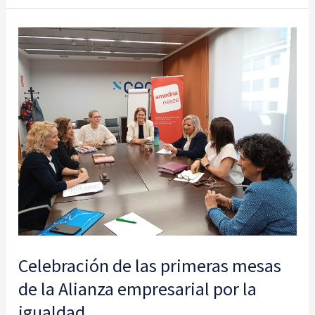
Celebración
de
las
primeras
mesas
de
la
Alianza
empresarial
por
la
Celebración de las primeras mesas
igualdad
de la Alianza empresarial por la
igualdad