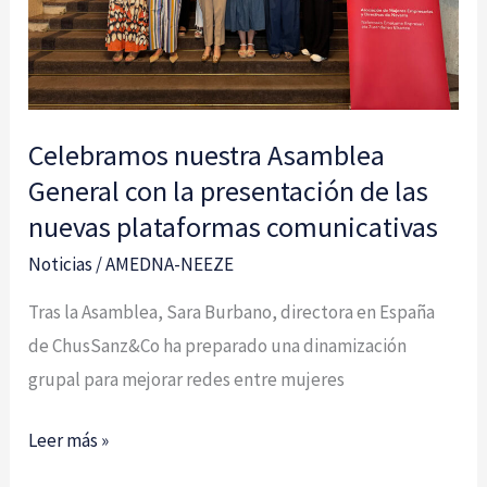
presentación
de
las
nuevas
plataformas
Celebramos nuestra Asamblea
comunicativas
General con la presentación de las
nuevas plataformas comunicativas
Noticias
/
AMEDNA-NEEZE
Tras la Asamblea, Sara Burbano, directora en España
de ChusSanz&Co ha preparado una dinamización
grupal para mejorar redes entre mujeres
Leer más »