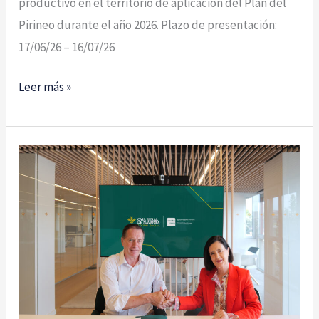
productivo en el territorio de aplicación del Plan del
en
Pirineo durante el año 2026. Plazo de presentación:
emprendimiento
17/06/26 – 16/07/26
en
el
Leer más »
Pirineo
2026
AMEDNA-
NEEZE
y
Acción
Social
de
Caja
Rural