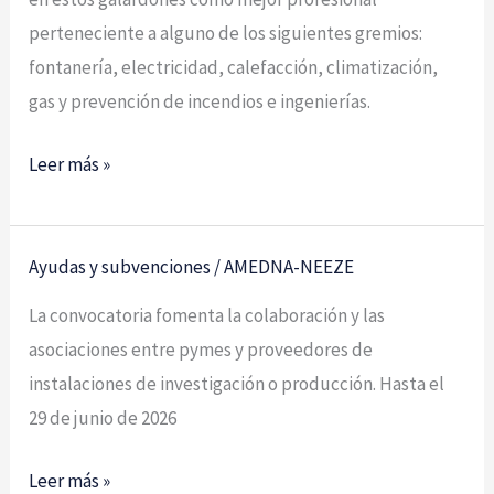
perteneciente a alguno de los siguientes gremios:
fontanería, electricidad, calefacción, climatización,
gas y prevención de incendios e ingenierías.
Leer más »
Ayudas y subvenciones
/
AMEDNA-NEEZE
Bono
de
La convocatoria fomenta la colaboración y las
innovación
asociaciones entre pymes y proveedores de
para
instalaciones de investigación o producción. Hasta el
pymes
29 de junio de 2026
2026-
2029
Leer más »